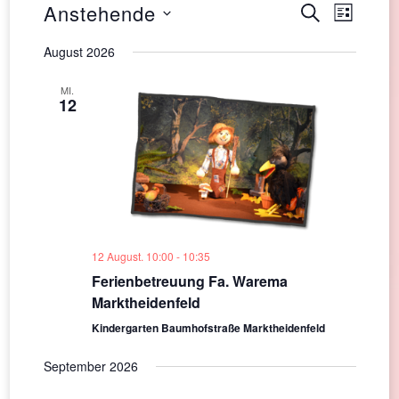
Veranst
Anstehende
Veran
SUCHE
LISTE
Ansic
Datum
Suche
August 2026
Navig
wählen.
und
MI.
12
Ansichte
Navigati
12 August. 10:00
-
10:35
Ferienbetreuung Fa. Warema
Marktheidenfeld
Kindergarten Baumhofstraße Marktheidenfeld
September 2026