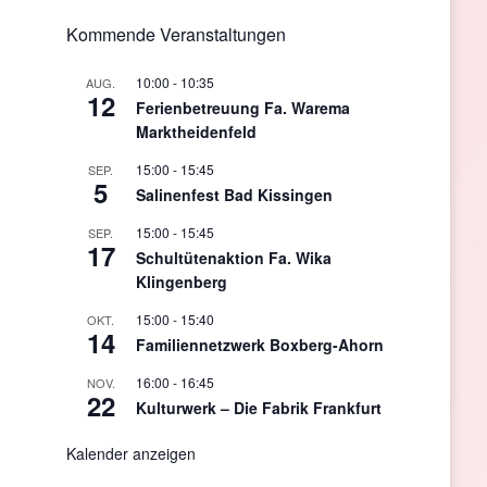
Kommende Veranstaltungen
10:00
-
10:35
AUG.
12
Ferienbetreuung Fa. Warema
Marktheidenfeld
15:00
-
15:45
SEP.
5
Salinenfest Bad Kissingen
15:00
-
15:45
SEP.
17
Schultütenaktion Fa. Wika
Klingenberg
15:00
-
15:40
OKT.
14
Familiennetzwerk Boxberg-Ahorn
16:00
-
16:45
NOV.
22
Kulturwerk – Die Fabrik Frankfurt
Kalender anzeigen