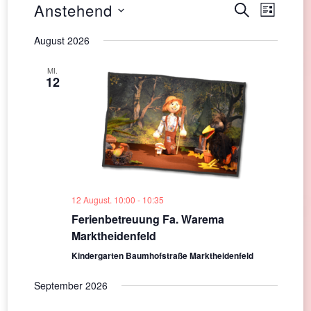
Veranst
Anstehend
Veran
SUCHE
LISTE
Ansic
Datum
Suche
August 2026
Navig
wählen.
und
MI.
12
Ansichte
Navigati
12 August. 10:00
-
10:35
Ferienbetreuung Fa. Warema
Marktheidenfeld
Kindergarten Baumhofstraße Marktheidenfeld
September 2026